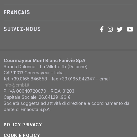
FRANÇAIS
SUIVEZ-NOUS
Courmayeur Mont Blanc Funivie SpA
Strada Dolonne - La Villette 1b (Dolonne)
CAP 11013 Courmayeur - Italia
tel. +39.0165.846658 - fax +39.0165.842347 - email
info@cmbf.it
P. IVA 00040720070 - R.E.A. 31283
Capitale Sociale: 26.641.291,96 €
Società soggetta ad attività di direzione e coordinamento da
parte di Finaosta S.p.A.
POLICY PRIVACY
COOKIE POLICY