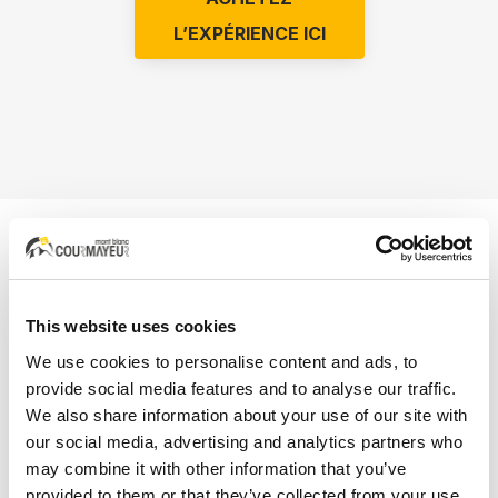
L’EXPÉRIENCE ICI
ABONNEZ-VOUS À NOTRE
NEWSLETTER
This website uses cookies
Restez
toujours au courant
des
dernières nouvelles
,
We use cookies to personalise content and ads, to
des événements spéciaux et des aventures à couper le
provide social media features and to analyse our traffic.
We also share information about your use of our site with
souffle qui vous attendent.
Abbonnez-vous
à notre
our social media, advertising and analytics partners who
lettre d'information!
may combine it with other information that you’ve
provided to them or that they’ve collected from your use