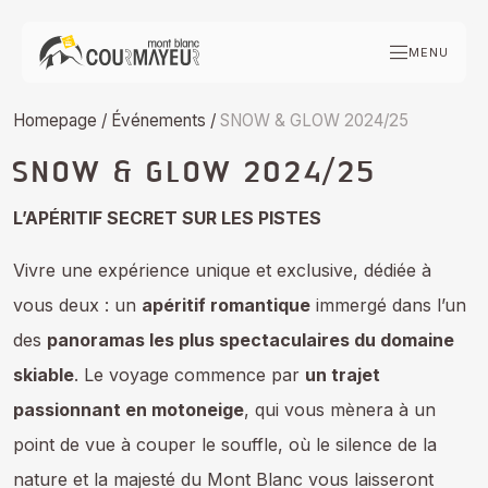
Skip
to
MENU
content
Homepage
/
Événements
/
SNOW & GLOW 2024/25
SNOW & GLOW 2024/25
L’APÉRITIF SECRET SUR LES PISTES
Vivre une expérience unique et exclusive, dédiée à
vous deux : un
apéritif romantique
immergé dans l’un
des
panoramas les plus spectaculaires du domaine
skiable
. Le voyage commence par
un trajet
passionnant en motoneige
, qui vous mènera à un
point de vue à couper le souffle, où le silence de la
nature et la majesté du Mont Blanc vous laisseront