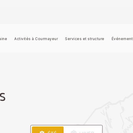
aine
Activités à Courmayeur
Services et structure
Événement
S