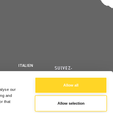
ITALIEN
SUIVEZ-
ANGLAIS
NOUS
FRANÇAIS
Allow all
alyse our
ing and
r that
Allow selection
ALE