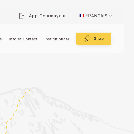
App Courmayeur
FRANÇAIS
Shop
s
Info et Contact
Institutionnel