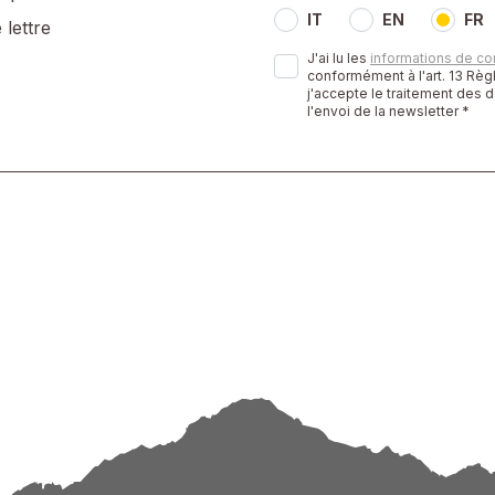
IT
EN
FR
 lettre
J'ai lu les
informations de con
conformément à l'art. 13 Rè
j'accepte le traitement des 
l'envoi de la newsletter *