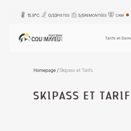
Skip
to
15.9
°C
0
/
33
5
/
5
PISTES
REMONTÉES
CAM
content
Tarifs et Dom
Homepage
/
Skipass et Tarifs
SKIPASS ET TARIF