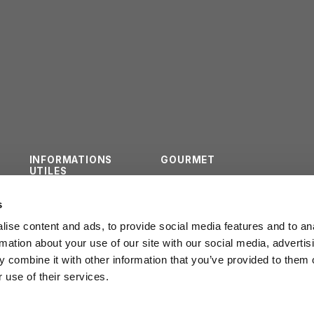
INFORMATIONS
GOURMET
UTILES
QUESTIONNAIRE
CONTACTS
s
INSTITUTIONNEL
ise content and ads, to provide social media features and to an
rmation about your use of our site with our social media, advertis
 combine it with other information that you’ve provided to them o
 use of their services.
POLICY PRIVACY
LEGGE REGION
20/2016
COOKIE POLICY