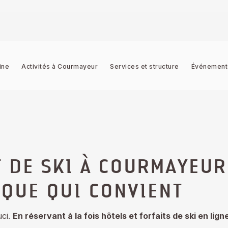
ine
Activités à Courmayeur
Services et structure
Événement
T DE SKI À COURMAYEUR 
IQUE QUI CONVIENT
uci.
En réservant à la fois hôtels et forfaits de ski en lig