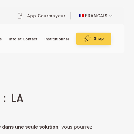
App Courmayeur
FRANÇAIS
Shop
s
Info et Contact
Institutionnel
: LA
ne dans une seule solution
, vous pourrez