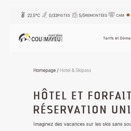
Skip
to
22.5
°C
0
/
33
5
/
5
PISTES
REMONTÉES
CAM
content
Tarifs et Doma
Homepage
/
Hotel & Skipass
HÔTEL ET FORFAI
RÉSERVATION UN
Imaginez des vacances sur les skis sans so