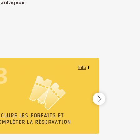
avantageux
.
3
4
Info
NCLURE LES FORFAITS ET
RÉCUPÉREZ
OMPLÉTER LA RÉSERVATION
COMMENCEZ