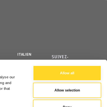
ITALIEN
SUIVEZ-
ANGLAIS
NOUS
FRANÇAIS
Allow all
alyse our
ing and
r that
Allow selection
ALE