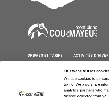
SKIPASS ET TARIFS
ACTIVITÉS D’HIVER
PISTES DE SKI
ACTIVITÉS D’ÉTÉ
This website uses cookie
MÉTÉO ET WEBCAM
SERVICES
We use cookies to personal
traffic. We also share info
analytics partners who may
they’ve collected from your
Courmayeur Mont Blanc Funivie SpA
Strada Dolonne - La Villette 1b (Dolonne)