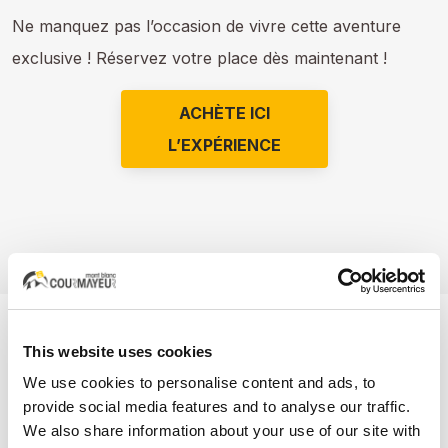
Ne manquez pas l’occasion de vivre cette aventure
exclusive ! Réservez votre place dès maintenant !
ACHÈTE ICI
L’EXPÉRIENCE
This website uses cookies
ABONNEZ-VOUS À NOTRE
NEWSLETTER
We use cookies to personalise content and ads, to
provide social media features and to analyse our traffic.
Restez
toujours au courant
des
dernières nouvelles
,
We also share information about your use of our site with