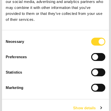
our social media, advertising and analytics partners who
des événements spéciaux et des aventures à couper le
may combine it with other information that you’ve
souffle qui vous attendent.
Abbonnez-vous
à notre
provided to them or that they’ve collected from your use
lettre d'information!
of their services.
Name *
Consent
Necessary
Selection
Email *
Preferences
Statistics
Langue de la newsletter *
Marketing
IT
EN
FR
J'ai lu les
informations de confidentialité
conformément à l'art.
Show details
13 Règlement (UE) 2016/679 et j'accepte le traitement des