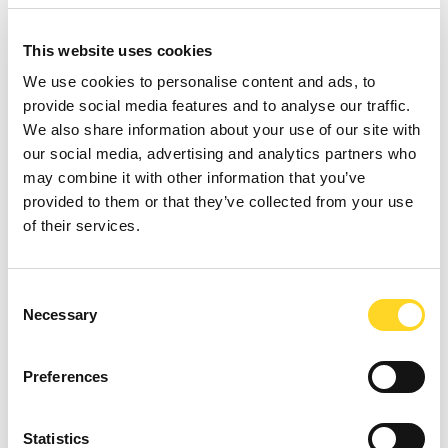
Indirizzo email *
This website uses cookies
We use cookies to personalise content and ads, to
provide social media features and to analyse our traffic.
We also share information about your use of our site with
Lingua newsletter *
our social media, advertising and analytics partners who
may combine it with other information that you’ve
IT
EN
FR
provided to them or that they’ve collected from your use
of their services.
ho preso visione dell'
informativa sulla privacy
ai sensi dell'art.
13 Regolamento (UE) 2016/679 e presto il consenso al
trattamento dei dati ai fini dell'invio della newsletter *
Consent
Necessary
Selection
ISCRIVITI
Preferences
Statistics