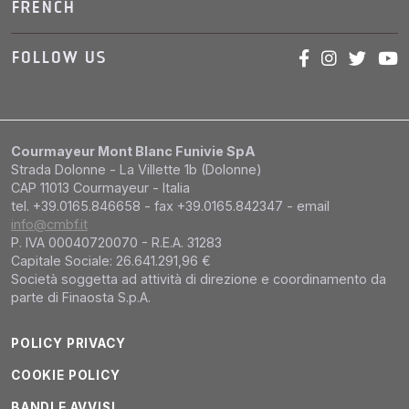
FRENCH
FOLLOW US
Courmayeur Mont Blanc Funivie SpA
Strada Dolonne - La Villette 1b (Dolonne)
CAP 11013 Courmayeur - Italia
tel. +39.0165.846658 - fax +39.0165.842347 - email
info@cmbf.it
P. IVA 00040720070 - R.E.A. 31283
Capitale Sociale: 26.641.291,96 €
Società soggetta ad attività di direzione e coordinamento da
parte di Finaosta S.p.A.
POLICY PRIVACY
COOKIE POLICY
BANDI E AVVISI