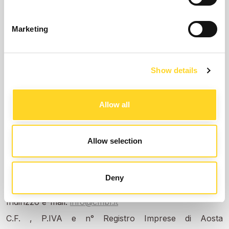
info@cmbf.it
.
Marketing
NOTE LEGALI
Ai sensi dell’art. 7 del Decreto Legislativo 9 aprile 2003
n. 70 si forniscono le seguenti informazioni generali:
Show details
Il titolare del Sito è la Courmayeur Mont Blanc Funivie
Allow all
SpA
Sede legale: Strada Dolonne – La Villette 1b (Dolonne) –
Allow selection
11013 Courmayeur (AO)
Telefono: 0165 846658
Deny
Telefax: 0165 842347
Indirizzo e-mail:
info@cmbf.it
C.F. , P.IVA e n° Registro Imprese di Aosta