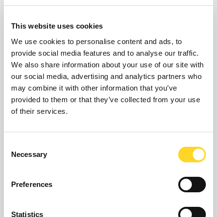
Ai sensi dell’art. 15 e seguenti del Regolamento UE
679/2016, i soggetti cui si riferiscono i dati personali
This website uses cookies
hanno il diritto in qualunque momento di ottenere la
We use cookies to personalise content and ads, to
provide social media features and to analyse our traffic.
conferma dell’esistenza o meno dei medesimi dati e di
We also share information about your use of our site with
conoscerne il contenuto e l’origine, verificarne
our social media, advertising and analytics partners who
l’esattezza o chiederne l’integrazione o
may combine it with other information that you’ve
provided to them or that they’ve collected from your use
l’aggiornamento, oppure la rettificazione. L’interessato
of their services.
ha inoltre il diritto di chiedere la cancellazione, la
trasformazione in forma anonima o il blocco dei dati
Consent
trattati in violazione di legge, nonché di opporsi in ogni
Necessary
Selection
caso, per motivi legittimi, al loro trattamento. Le
richieste vanno rivolte al Titolare del trattamento dei
Preferences
dati personali, utilizzando l’apposito modulo scaricabile
dalla presente sezione ed inoltrandolo alla mail:
Statistics