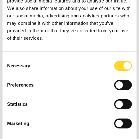
provide social media features and to analyse our traffic.
We also share information about your use of our site with
ISCRIVITI ALLA NEWSLETTER
our social media, advertising and analytics partners who
Rimani
sempre aggiornato
sulle
ultime news
, eventi
may combine it with other information that you’ve
provided to them or that they’ve collected from your use
speciali e avventure mozzafiato che ti attendono.
of their services.
Iscriviti
alla nostra newsletter!
Nome *
Consent
Necessary
Selection
Preferences
Indirizzo email *
Statistics
Lingua newsletter *
Marketing
IT
EN
FR