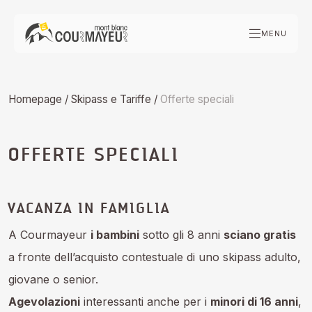
Skip
to
MENU
content
Homepage
/
Skipass e Tariffe
/
Offerte speciali
OFFERTE SPECIALI
VACANZA IN FAMIGLIA
A Courmayeur
i bambini
sotto gli 8 anni
sciano gratis
a fronte dell’acquisto contestuale di uno skipass adulto,
giovane o senior.
Agevolazioni
interessanti anche per i
minori di 16 anni
,